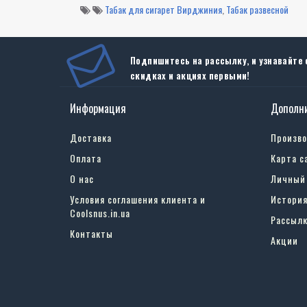
Табак для сигарет Вирджиния
,
Табак развесной
Подпишитесь на рассылку, и узнавайте 
скидках и акциях первыми!
Информация
Дополн
Доставка
Произв
Оплата
Карта с
О нас
Личный
Условия соглашения клиента и
История
Coolsnus.in.ua
Рассылк
Контакты
Акции