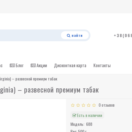
+38(06
найти
ас
Блог
Акции
Дисконтная карта
Контакты
rginia) – развесной премиум табак
ginia) – развесной премиум табак
0 отзывов
Есть в наличии
Модель:
688
Вес: 500 г