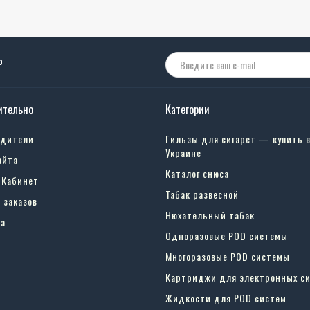
о
ительно
Категории
одители
Гильзы для сигарет — купить 
Украине
айта
Каталог снюса
 Кабинет
Табак развесной
 заказов
Нюхательный табак
а
Одноразовые POD системы
Многоразовые POD системы
Картриджи для электронных си
Жидкости для POD систем