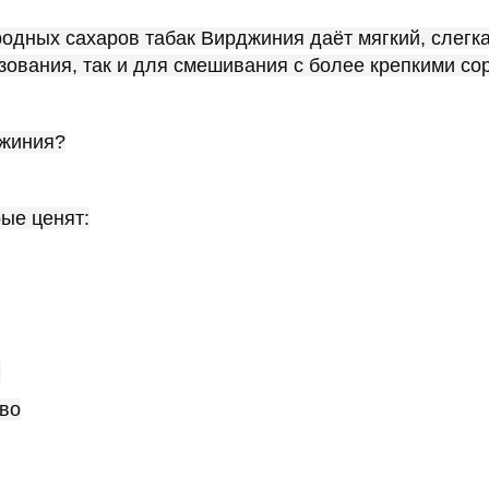
дных сахаров табак Вирджиния даёт мягкий, слегка 
ования, так и для смешивания с более крепкими со
джиния?
ые ценят:
и
тво