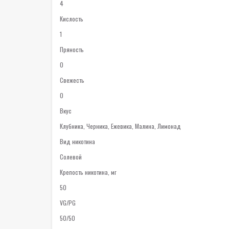
4
Кислость
1
Пряность
0
Свежесть
0
Вкус
Клубника, Черника, Ежевика, Малина, Лимонад
Вид никотина
Солевой
Крепость никотина, мг
50
VG/PG
50/50