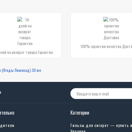
100% гарантия качества Дост
дней на возврат товара Гарантия
e (Ягоды Лимонад) 30 мл
о
ительно
Категории
одители
Гильзы для сигарет — купить 
Украине