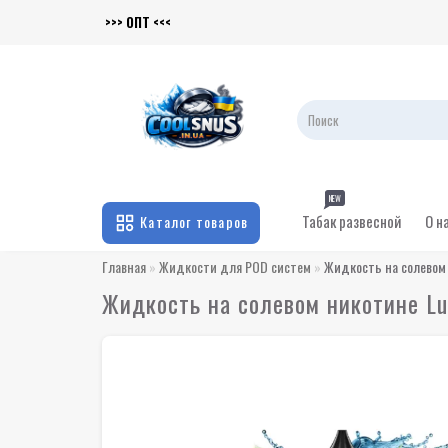
>>> ОПТ <<<
NEW
Табак развесной
О н
Каталог товаров
Главная
Жидкости для POD систем
Жидкость на солевом 
Жидкость на солевом никотине Lu