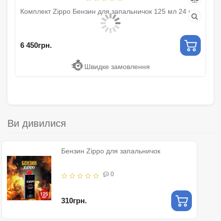
Комплект Zippo Бензин для запальничок 125 мл 24 шт
Cl
6 450грн.
35
Швидке замовлення
Ви дивилися
Бензин Zippo для запальничок
0
310грн.