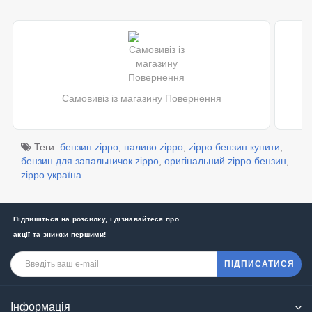
Самовивіз із магазину Повернення
Теги:
бензин zippo
,
паливо zippo
,
zippo бензин купити
,
бензин для запальничок zippo
,
оригінальний zippo бензин
,
zippo україна
Підпишіться на розсилку, і дізнавайтеся про
акції та знижки першими!
ПІДПИСАТИСЯ
Інформація