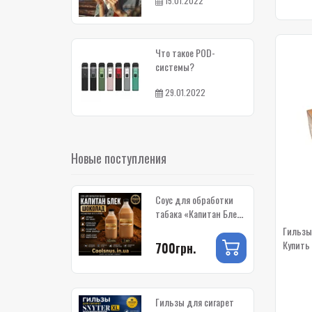
15.01.2022
Что такое POD-
системы?
29.01.2022
Новые поступления
Соус для обработки
табака «Капитан Блек
Шоколад» — купить в
Гильзы 
Украине
Купить 
700грн.
Гильзы для сигарет