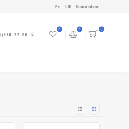
Личный кабинет
Рус
UAH
0
0
0
8)570-22-90