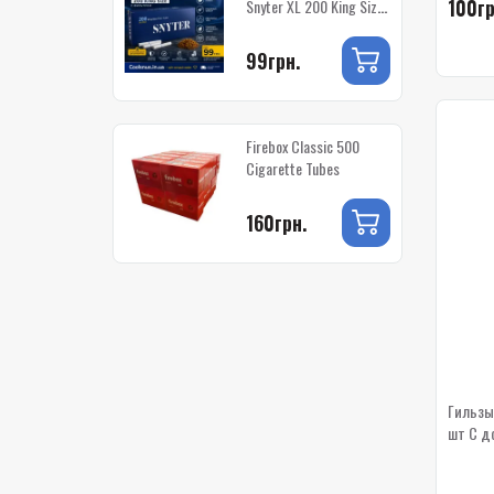
100гр
Snyter XL 200 King Size
(с фильтром)
99грн.
Firebox Classic 500
Cigarette Tubes
160грн.
Гильзы
шт С д