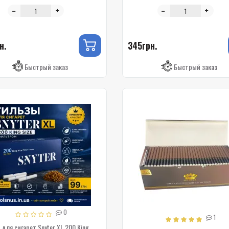
н.
345грн.
Быстрый заказ
Быстрый заказ
0
1
для сигарет Snyter XL 200 King