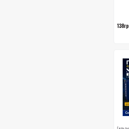
138гр
Гильзы 