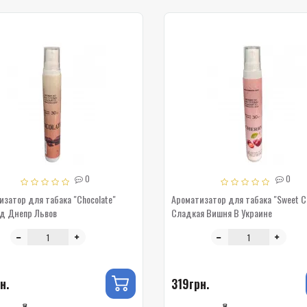
0
0
затор для табака "Chocolate"
Ароматизатор для табака "Sweet C
Шоколад Днепр Львов
Сладкая Вишня В Украине
н.
319грн.