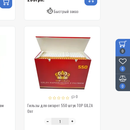
Быстрый заказ
0
0
0
0
ком
Гильзы для сигарет 550 штук TOP GILZA
Опт