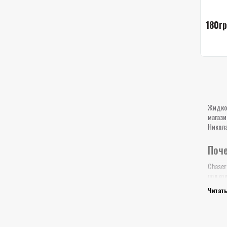
180гр
Жидкос
магаз
Никола
Поче
Chaser
подход
жидко
Читать