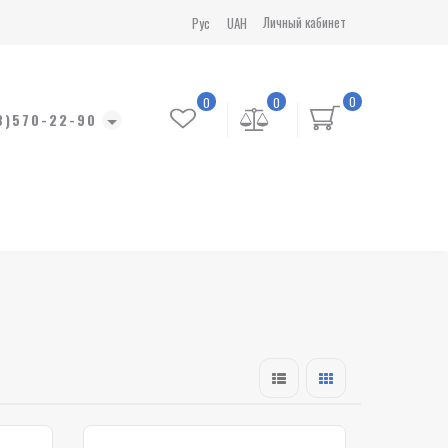
Личный кабинет
Рус
UAH
0
0
0
8)570-22-90