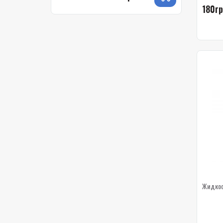
180гр
Жидкост