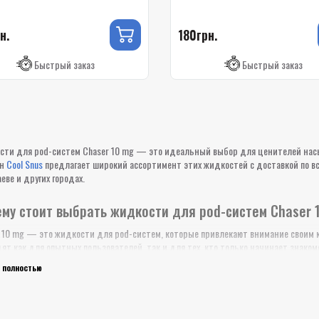
н.
180грн.
Быстрый заказ
Быстрый заказ
ти для pod-систем Chaser 10 mg — это идеальный выбор для ценителей насы
ин
Cool Snus
предлагает широкий ассортимент этих жидкостей с доставкой по всей
еве и других городах.
му стоит выбрать жидкости для pod-систем Chaser 
 10 mg — это жидкости для pod-систем, которые привлекают внимание своим к
ят как для опытных пользователей, так и для тех, кто только начинает знако
стей можно выделить:
 полностью
Оптимальная крепость: Жидкость Chaser 10 mg обеспечивает мягкую подачу 
для тех, кто ищет приятное и комфортное парение без резких ударов по горлу
Разнообразие вкусов: Chaser 10 mg вкусы охватывают как классические таба
популярных вкусов можно отметить: