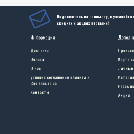
Подпишитесь на рассылку, и узнавайте 
скидках и акциях первыми!
Информация
Дополн
Chas
Доставка
Произв
Каждая
Оплата
Карта с
Никоти
фактор
О нас
Личный
Процес
Условия соглашения клиента и
История
флакон
Coolsnus.in.ua
Где ку
Рассылк
Если в
Контакты
Акции
онлайн
нужный
Кроме 
зависи
впечат
Chas