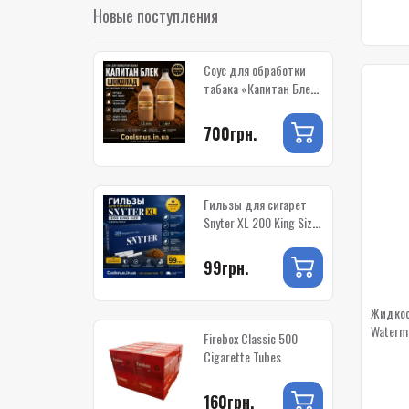
Новые поступления
Соус для обработки
табака «Капитан Блек
Шоколад» — купить в
Украине
700грн.
Гильзы для сигарет
Snyter XL 200 King Size
(с фильтром)
99грн.
Жидкост
Waterm
Firebox Classic 500
Cigarette Tubes
160грн.