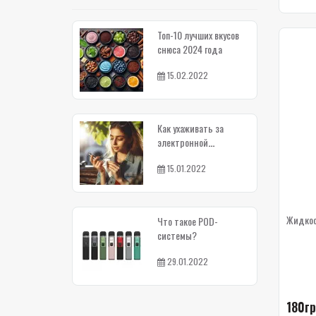
Топ-10 лучших вкусов
снюса 2024 года
15.02.2022
Как ухаживать за
электронной
сигаретой
15.01.2022
Жидкост
Что такое POD-
системы?
29.01.2022
180гр