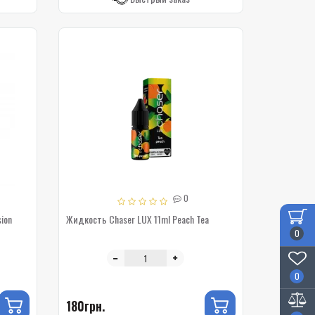
0
ion
Жидкость Chaser LUX 11ml Peach Tea
0
0
180грн.