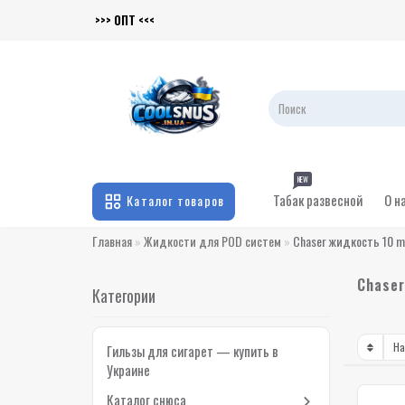
>>> ОПТ <<<
NEW
Табак развесной
О н
Каталог товаров
Главная
Жидкости для POD систем
Chaser жидкость 10 
Chaser
Категории
Гильзы для сигарет — купить в
Украине
Каталог снюса