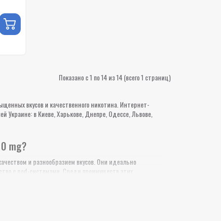
Показано с 1 по 14 из 14 (всего 1 страниц)
щенных вкусов и качественного никотина. Интернет-
 Украине: в Киеве, Харькове, Днепре, Одессе, Львове,
10 mg?
ачеством и разнообразием вкусов. Они идеально
мство с pod-системами. Среди преимуществ этих
никотина, не вызывая раздражения. Это особенно важно
.
чные нотки, так и экзотические фруктовые миксы. Среди