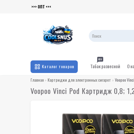
>>> ОПТ <<<
NEW
Табак развесной
О н
Каталог товаров
Главная
Картриджи для электронных сигарет
Voopoo Vinc
Voopoo Vinci Pod Картридж 0,8; 1,