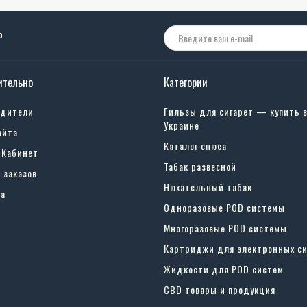
о
ительно
Категории
одители
Гильзы для сигарет — купить 
Украине
айта
Каталог снюса
 Кабинет
Табак развесной
 заказов
Нюхательный табак
а
Одноразовые POD системы
Многоразовые POD системы
Картриджи для электронных си
Жидкости для POD систем
CBD товары и продукция