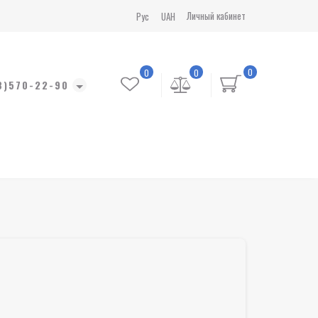
Личный кабинет
Рус
UAH
0
0
0
8)570-22-90
в