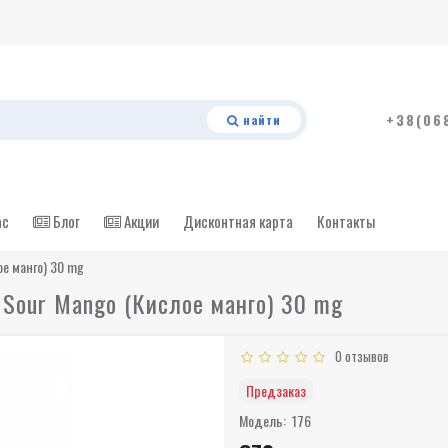
+38(06
найти
ас
Блог
Акции
Дисконтная карта
Контакты
ое манго) 30 mg
 Sour Mango (Кислое манго) 30 mg
0 отзывов
Предзаказ
Модель:
176