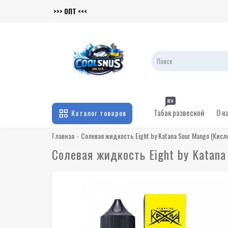
>>> ОПТ <<<
NEW
Табак развесной
О н
Каталог товаров
Главная
Солевая жидкость Eight by Katana Sour Mango (Кисл
Солевая жидкость Eight by Katana