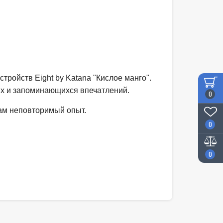
ройств Eight by Katana "Кислое манго".
ких и запоминающихся впечатлений.
0
вам неповторимый опыт.
0
0