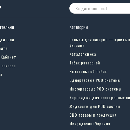
о
ительно
Категории
одители
Гильзы для сигарет — купить 
Украине
айта
Каталог снюса
 Кабинет
Табак развесной
 заказов
Нюхательный табак
а
Одноразовые POD системы
Многоразовые POD системы
Картриджи для электронных си
Жидкости для POD систем
CBD товары и продукция
Микродозинг Украина