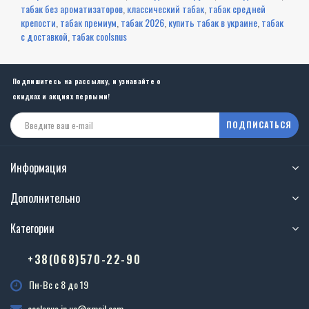
табак без ароматизаторов
,
классический табак
,
табак средней
крепости
,
табак премиум
,
табак 2026
,
купить табак в украине
,
табак
с доставкой
,
табак coolsnus
Подпишитесь на рассылку, и узнавайте о
скидках и акциях первыми!
ПОДПИСАТЬСЯ
Информация
Дополнительно
Категории
+38(068)570-22-90
Пн-Вс с 8 до 19
coolsnus.in.ua@gmail.com