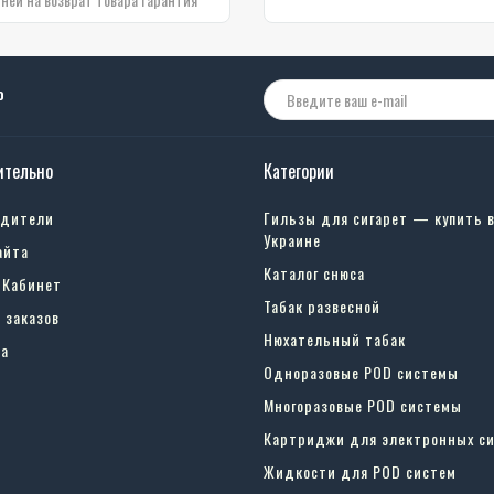
о
ительно
Категории
одители
Гильзы для сигарет — купить 
Украине
айта
Каталог снюса
 Кабинет
Табак развесной
 заказов
Нюхательный табак
а
Одноразовые POD системы
Многоразовые POD системы
Картриджи для электронных си
Жидкости для POD систем