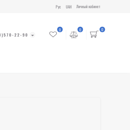
Личный кабинет
Рус
UAH
0
0
0
8)570-22-90