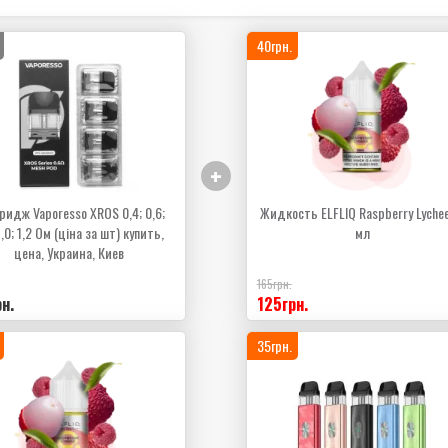
40грн.
+
ридж Vaporesso XROS 0,4; 0,6;
Жидкость ELFLIQ Raspberry Lychee
1,0; 1,2 Ом (ціна за шт) купить,
мл
цена, Украина, Киев
165грн.
н.
125грн.
35грн.