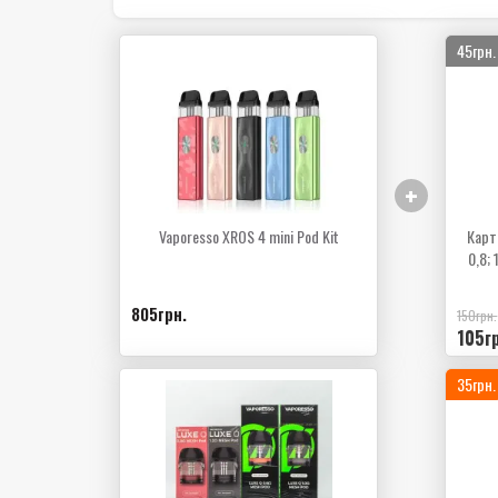
45грн.
+
Vaporesso XROS 4 mini Pod Kit
Карт
0,8; 
805грн.
150грн.
105гр
35грн.