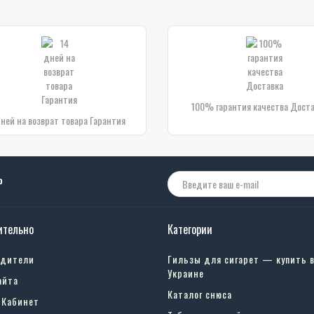
100% гарантия качества Дост
дней на возврат товара Гарантия
о
ительно
Категории
одители
Гильзы для сигарет — купить 
Украине
айта
Каталог снюса
 Кабинет